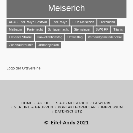
Meiserich
ADAC Eifel Rallye Festival
Eifel Rallye
FZM Meiserich
Hierzuland
Maibaum
Partynacht
Schlagernacht
Sternsinger
SWR RP
Titanic
Ulmener Straße
Umweltaktionstag
Umwelttag
Verbandgemeindepokal
Zuschauerpunkt
Üßbachjecken
Logo der Ortsvereine
HOME
AKTUELLES AUS MEISERICH
GEWERBE
VEREINE & GRUPPEN
KONTAKTFORMULAR
IMPRESSUM
DATENSCHUTZ
©
Eifel-Andy 2021