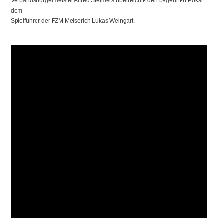
Verbandsbürgermeister Alfred Steimers überreichte den begehrten Pokal
dem
Spielführer der FZM Meiserich Lukas Weingart.