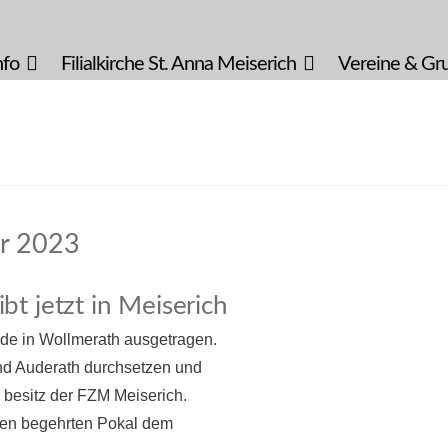
nfo
Filialkirche St. Anna Meiserich
Vereine & Gr
r 2023
t jetzt in Meiserich
de in Wollmerath ausgetragen.
nd Auderath durchsetzen und
m besitz der FZM Meiserich.
 den begehrten Pokal dem