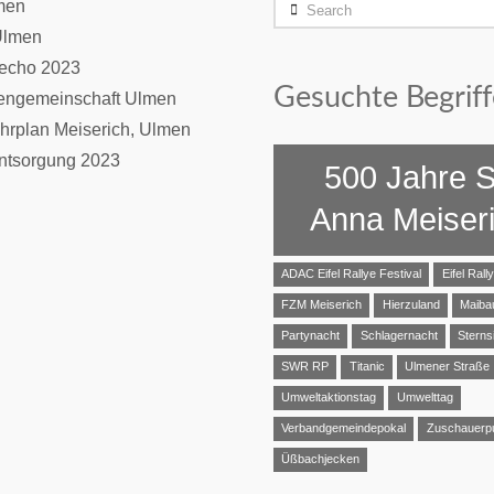
Search
men
Ulmen
necho 2023
Gesuchte Begriff
iengemeinschaft Ulmen
hrplan Meiserich, Ulmen
entsorgung 2023
500 Jahre S
Anna Meiser
ADAC Eifel Rallye Festival
Eifel Rall
FZM Meiserich
Hierzuland
Maib
Partynacht
Schlagernacht
Sterns
SWR RP
Titanic
Ulmener Straße
Umweltaktionstag
Umwelttag
Verbandgemeindepokal
Zuschauerp
Üßbachjecken