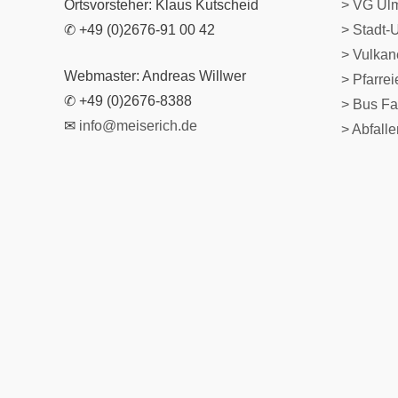
Ortsvorsteher: Klaus Kutscheid
> VG Ul
✆ +49 (0)2676-91 00 42
> Stadt-
> Vulka
Webmaster: Andreas Willwer
>
Pfarre
✆ +49 (0)2676-8388
> Bus Fa
✉
info@meiserich.de
> Abfall