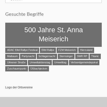
Gesuchte Begriffe
500 Jahre St. Anna
Meiserich
ADAC Eifel Rallye Festival
Eifel Rallye
FZM Meiserich
Hierzuland
Maibaum
Partynacht
Schlagernacht
Sternsinger
SWR RP
Titanic
Ulmener Straße
Umweltaktionstag
Umwelttag
Verbandgemeindepokal
Zuschauerpunkt
Üßbachjecken
Logo der Ortsvereine