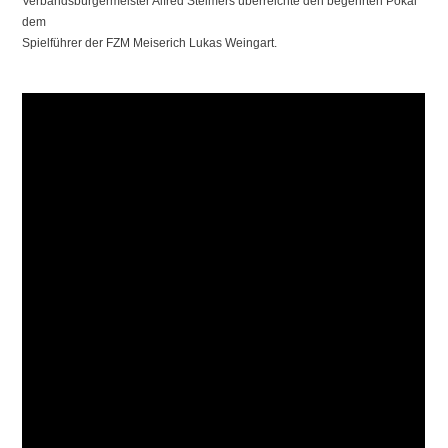
Verbandsbürgermeister Alfred Steimers überreichte den begehrten Pokal
dem
Spielführer der FZM Meiserich Lukas Weingart.