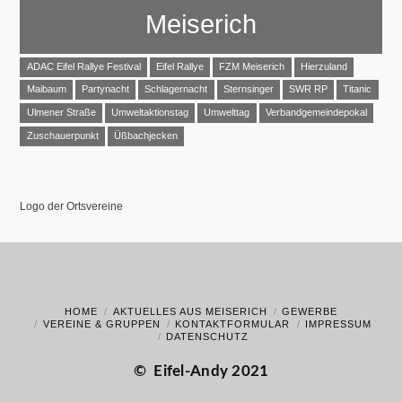
Meiserich
ADAC Eifel Rallye Festival
Eifel Rallye
FZM Meiserich
Hierzuland
Maibaum
Partynacht
Schlagernacht
Sternsinger
SWR RP
Titanic
Ulmener Straße
Umweltaktionstag
Umwelttag
Verbandgemeindepokal
Zuschauerpunkt
Üßbachjecken
Logo der Ortsvereine
HOME
AKTUELLES AUS MEISERICH
GEWERBE
VEREINE & GRUPPEN
KONTAKTFORMULAR
IMPRESSUM
DATENSCHUTZ
©
Eifel-Andy 2021