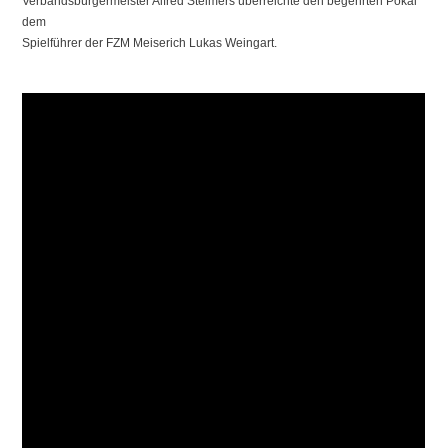
Verbandsbürgermeister Alfred Steimers überreichte den begehrten Pokal
dem
Spielführer der FZM Meiserich Lukas Weingart.