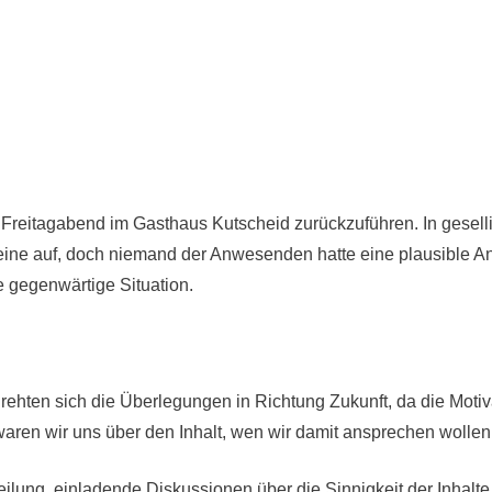
 Freitagabend im Gasthaus Kutscheid zurückzuführen. In gesell
ine auf, doch niemand der Anwesenden hatte eine plausible A
e gegenwärtige Situation.
rehten sich die Überlegungen in Richtung Zukunft, da die Moti
 waren wir uns über den Inhalt, wen wir damit ansprechen woll
eilung, einladende Diskussionen über die Sinnigkeit der Inha