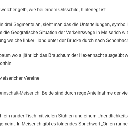
cher gelb, wie bei einem Ortsschild, hinterlegt ist.
in drei Segmente an, sieht man das die Unterteilungen, symbolis
ies die Geografische Situation der Verkehrswege in Meiserich w
uzung welche linker Hand unter der Brücke durch nach Schönbach 
baum wo alljährlich das Brauchtum der Hexennacht ausgeübt wir
rthin.
Meisericher Vereine.
annschaft-Meiserich
. Beide sind durch rege Anteilnahme der vie
ch ein runder Tisch mit vielen Stühlen und einem Unendlichkeits
gemeint. In Meiserich gibt es folgendes Sprichwort „On‘en runn