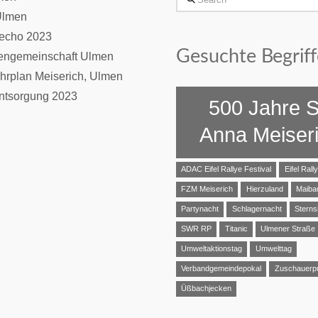
Ulmen
necho 2023
Gesuchte Begriff
iengemeinschaft Ulmen
hrplan Meiserich, Ulmen
entsorgung 2023
500 Jahre S
Anna Meiser
ADAC Eifel Rallye Festival
Eifel Rall
FZM Meiserich
Hierzuland
Maib
Partynacht
Schlagernacht
Sterns
SWR RP
Titanic
Ulmener Straße
Umweltaktionstag
Umwelttag
Verbandgemeindepokal
Zuschauerp
Üßbachjecken