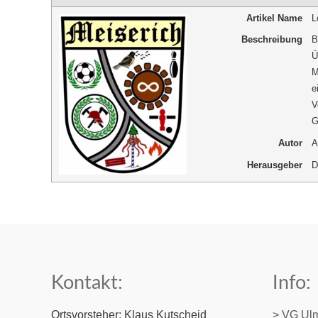
Artikel Name
L
Beschreibung
B
Ü
M
e
V
G
Autor
A
Herausgeber
D
Kontakt:
Info:
Ortsvorsteher: Klaus Kutscheid
> VG Ul