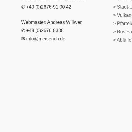
✆ +49 (0)2676-91 00 42
> Stadt-
> Vulka
Webmaster: Andreas Willwer
>
Pfarre
✆ +49 (0)2676-8388
> Bus Fa
✉
info@meiserich.de
> Abfall