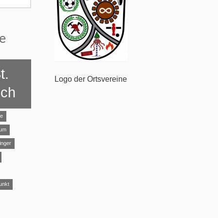
e
t.
Logo der Ortsvereine
ich
ye
aum
inger
unkt