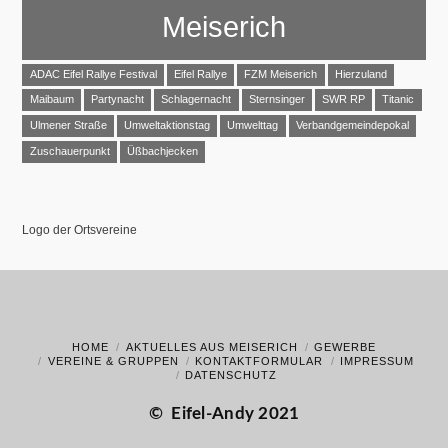
Meiserich
ADAC Eifel Rallye Festival
Eifel Rallye
FZM Meiserich
Hierzuland
Maibaum
Partynacht
Schlagernacht
Sternsinger
SWR RP
Titanic
Ulmener Straße
Umweltaktionstag
Umwelttag
Verbandgemeindepokal
Zuschauerpunkt
Üßbachjecken
Logo der Ortsvereine
HOME
AKTUELLES AUS MEISERICH
GEWERBE
VEREINE & GRUPPEN
KONTAKTFORMULAR
IMPRESSUM
DATENSCHUTZ
©
Eifel-Andy 2021