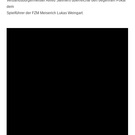
Verbandsbürgermeister Alfred Steimers überreichte den begehrten Pokal
dem
Spielführer der FZM Meiserich Lukas Weingart.