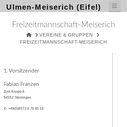
Nav
Ulmen-Meiserich (Eifel)
Freizeitmannschaft-Meiserich
HOME
VEREINE & GRUPPEN
FREIZEITMANNSCHAFT-MEISERICH
1. Vorsitzender
Fabian Franzen
Zum Knopp
6
54552
Steiningen
✆ +49(0)
6
5
7
3
8
7
6
4
0
1
8