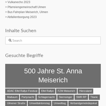
> Vulkanecho 2023
>
Pfarreiengemeinschaft Ulmen
> Bus Fahrplan Meiserich, Ulmen
> Abfallentsorgung 2023
Inhalte Suchen
Search
Gesuchte Begriffe
500 Jahre St. Anna
Meiserich
ADAC Eifel Rallye Festival
Eifel Rallye
FZM Meiserich
Hierzuland
Maibaum
Partynacht
Schlagernacht
Sternsinger
SWR RP
Titanic
Ulmener Straße
Umweltaktionstag
Umwelttag
Verbandgemeindepokal