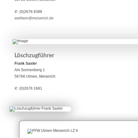
✆ (0)2676 8388
awillwer@meiserich.de
Löschzugführer
Frank Saxler
Am Sonnenberg
1
56766
Ulmen
, Meiserich
✆ (0)2676 1681