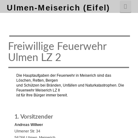
Nav
Ulmen-Meiserich (Eifel)
Freiwillige Feuerwehr
Ulmen LZ 2
Die Hauptaufgaben der Feuerwehr in Meiserich sind das
Löschen, Retten, Bergen
und Schützen bei Bränden, Unfällen und Naturkatastrophen. Die
Feuerwehr Meiserich LZ II
ist für Ihre Bürger immer bereit.
1. Vorsitzender
Andreas Willwer
Ulmener Str. 34
56766 Ulmen, Meiserich