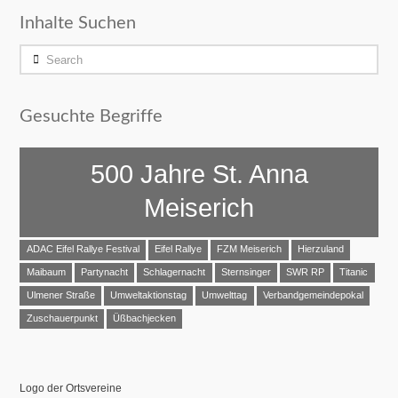
Inhalte Suchen
Search
Gesuchte Begriffe
500 Jahre St. Anna
Meiserich
ADAC Eifel Rallye Festival
Eifel Rallye
FZM Meiserich
Hierzuland
Maibaum
Partynacht
Schlagernacht
Sternsinger
SWR RP
Titanic
Ulmener Straße
Umweltaktionstag
Umwelttag
Verbandgemeindepokal
Zuschauerpunkt
Üßbachjecken
Logo der Ortsvereine