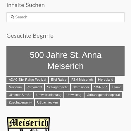
Inhalte Suchen
Search
Gesuchte Begriffe
500 Jahre St. Anna
Meiserich
ADAC Eifel Rallye Festival
Eifel Rallye
FZM Meiserich
Hierzuland
Maibaum
Partynacht
Schlagernacht
Sternsinger
SWR RP
Titanic
Ulmener Straße
Umweltaktionstag
Umwelttag
Verbandgemeindepokal
Zuschauerpunkt
Üßbachjecken