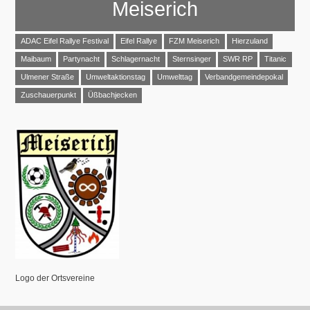
Meiserich
ADAC Eifel Rallye Festival
Eifel Rallye
FZM Meiserich
Hierzuland
Maibaum
Partynacht
Schlagernacht
Sternsinger
SWR RP
Titanic
Ulmener Straße
Umweltaktionstag
Umwelttag
Verbandgemeindepokal
Zuschauerpunkt
Üßbachjecken
Logo der Ortsvereine