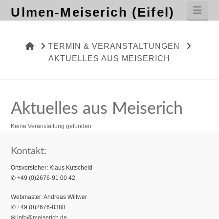
Nav
Ulmen-Meiserich (Eifel)
HOME
TERMIN & VERANSTALTUNGEN
AKTUELLES AUS MEISERICH
Aktuelles aus Meiserich
Keine Veranstaltung gefunden
Kontakt:
Ortsvorsteher: Klaus Kutscheid
✆ +49 (0)2676-91 00 42
Webmaster: Andreas Willwer
✆ +49 (0)2676-8388
✉
info@meiserich.de