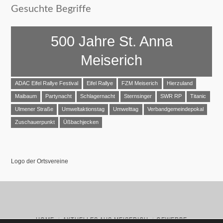
Gesuchte Begriffe
500 Jahre St. Anna
Meiserich
ADAC Eifel Rallye Festival
Eifel Rallye
FZM Meiserich
Hierzuland
Maibaum
Partynacht
Schlagernacht
Sternsinger
SWR RP
Titanic
Ulmener Straße
Umweltaktionstag
Umwelttag
Verbandgemeindepokal
Zuschauerpunkt
Üßbachjecken
Logo der Ortsvereine
HOME
AKTUELLES AUS MEISERICH
GEWERBE