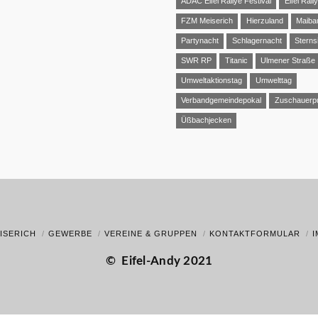
ADAC Eifel Rallye Festival
Eifel Rall
FZM Meiserich
Hierzuland
Maib
Partynacht
Schlagernacht
Sterns
SWR RP
Titanic
Ulmener Straße
Umweltaktionstag
Umwelttag
Verbandgemeindepokal
Zuschauerp
Üßbachjecken
ISERICH
GEWERBE
VEREINE & GRUPPEN
KONTAKTFORMULAR
©
Eifel-Andy 2021