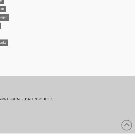
ye
aum
inger
unkt
IMPRESSUM
DATENSCHUTZ