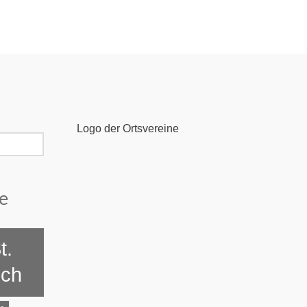
Logo der Ortsvereine
e
t.
ich