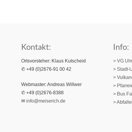
Kontakt:
Info:
Ortsvorsteher: Klaus Kutscheid
> VG Ul
✆ +49 (0)2676-91 00 42
> Stadt-
> Vulka
Webmaster: Andreas Willwer
>
Pfarre
✆ +49 (0)2676-8388
> Bus Fa
✉
info@meiserich.de
> Abfall