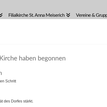
Filialkirche St. Anna Meiserich
Vereine & Grup
 Kirche haben begonnen
n
en Schritt
 des Dorfes stärkt.​​