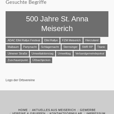
Gesuchte Begriffe
500 Jahre St. Anna
Meiserich
ADAC Eifel Rallye Festival
Eifel Rallye
FZM Meiserich
Hierzuland
Maibaum
Partynacht
Schlagernacht
Sternsinger
SWR RP
Titanic
Ulmener Straße
Umweltaktionstag
Umwelttag
Verbandgemeindepokal
Zuschauerpunkt
Üßbachjecken
Logo der Ortsvereine
HOME
AKTUELLES AUS MEISERICH
GEWERBE
VEREINE & GRUPPEN
KONTAKTFORMULAR
IMPRESSUM