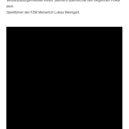
Verbandsbürgermeister Alfred Steimers überreichte den begehrten Pokal
dem
Spielführer der FZM Meiserich Lukas Weingart.