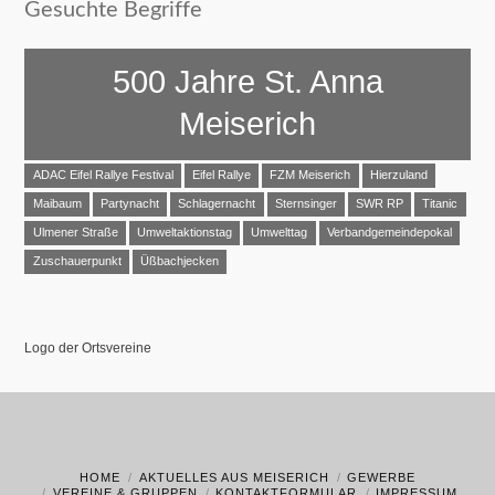
Gesuchte Begriffe
500 Jahre St. Anna
Meiserich
ADAC Eifel Rallye Festival
Eifel Rallye
FZM Meiserich
Hierzuland
Maibaum
Partynacht
Schlagernacht
Sternsinger
SWR RP
Titanic
Ulmener Straße
Umweltaktionstag
Umwelttag
Verbandgemeindepokal
Zuschauerpunkt
Üßbachjecken
Logo der Ortsvereine
HOME
AKTUELLES AUS MEISERICH
GEWERBE
VEREINE & GRUPPEN
KONTAKTFORMULAR
IMPRESSUM