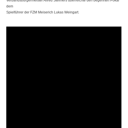
Verbandsbürgermeister Alfred Steimers überreichte den begehrten Pokal
dem
Spielführer der FZM Meiserich Lukas Weingart.