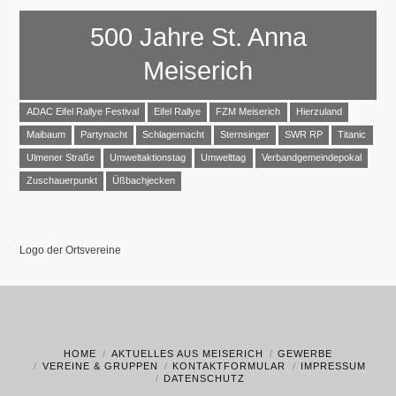
500 Jahre St. Anna
Meiserich
ADAC Eifel Rallye Festival
Eifel Rallye
FZM Meiserich
Hierzuland
Maibaum
Partynacht
Schlagernacht
Sternsinger
SWR RP
Titanic
Ulmener Straße
Umweltaktionstag
Umwelttag
Verbandgemeindepokal
Zuschauerpunkt
Üßbachjecken
Logo der Ortsvereine
HOME
AKTUELLES AUS MEISERICH
GEWERBE
VEREINE & GRUPPEN
KONTAKTFORMULAR
IMPRESSUM
DATENSCHUTZ