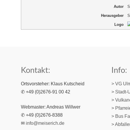
Autor
S
Herausgeber
S
Logo
Kontakt:
Info:
Ortsvorsteher: Klaus Kutscheid
> VG Ul
✆ +49 (0)2676-91 00 42
> Stadt-
> Vulka
Webmaster: Andreas Willwer
>
Pfarre
✆ +49 (0)2676-8388
> Bus Fa
✉
info@meiserich.de
> Abfall