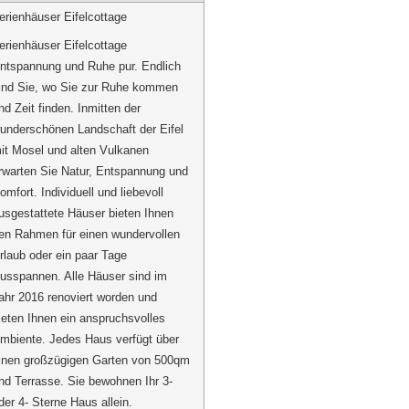
erienhäuser Eifelcottage
erienhäuser Eifelcottage
ntspannung und Ruhe pur. Endlich
ind Sie, wo Sie zur Ruhe kommen
nd Zeit finden. Inmitten der
underschönen Landschaft der Eifel
it Mosel und alten Vulkanen
rwarten Sie Natur, Entspannung und
omfort. Individuell und liebevoll
usgestattete Häuser bieten Ihnen
en Rahmen für einen wundervollen
rlaub oder ein paar Tage
usspannen. Alle Häuser sind im
ahr 2016 renoviert worden und
ieten Ihnen ein anspruchsvolles
mbiente. Jedes Haus verfügt über
inen großzügigen Garten von 500qm
nd Terrasse. Sie bewohnen Ihr 3-
der 4- Sterne Haus allein.