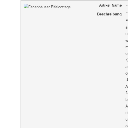
Artikel Name
F
Beschreibung
F
E
s
u
w
m
e
K
a
d
U
A
J
b
A
e
u
o