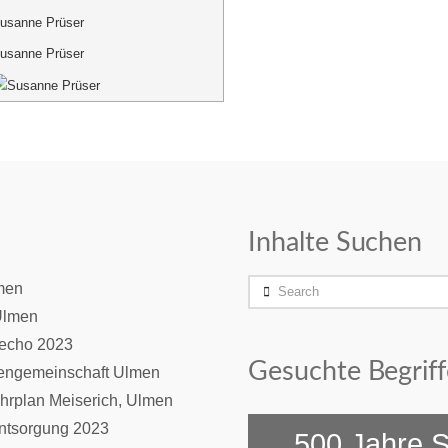
usanne Prüser
usanne Prüser
Inhalte Suchen
Search
men
Ulmen
necho 2023
Gesuchte Begriff
iengemeinschaft Ulmen
hrplan Meiserich, Ulmen
entsorgung 2023
500 Jahre S