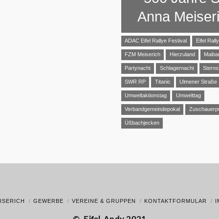
Anna Meiser
ADAC Eifel Rallye Festival
Eifel Rall
FZM Meiserich
Hierzuland
Maib
Partynacht
Schlagernacht
Sterns
SWR RP
Titanic
Ulmener Straße
Umweltaktionstag
Umwelttag
Verbandgemeindepokal
Zuschauerp
Üßbachjecken
ISERICH
GEWERBE
VEREINE & GRUPPEN
KONTAKTFORMULAR