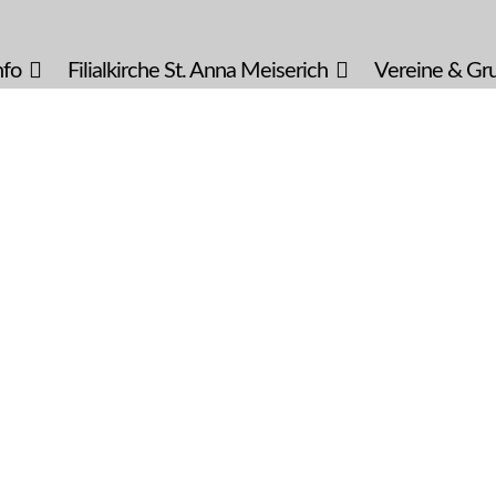
nfo
Filialkirche St. Anna Meiserich
Vereine & Gr
it finden. Inmitten der wunderschönen Landschaft der
ie Natur, Entspannung und Komfort. Individuell und
n Rahmen für einen wundervollen Urlaub oder ein paar