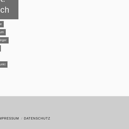
ich
ye
aum
inger
unkt
IMPRESSUM
DATENSCHUTZ