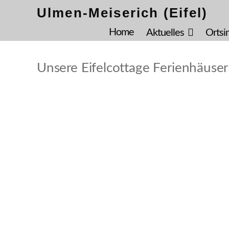
Ulmen-Meiserich (Eifel)
Home
Aktuelles
Ortsi
Unsere Eifelcottage Ferienhäuser
Beschreibung
Entspannung und Ruhe pur.
Endlich sind Sie, wo Sie zur Ruhe kommen und Ze
Eifel mit Mosel und alten Vulkanen erwarten S
liebevoll ausgestattete Häuser bieten Ihnen de